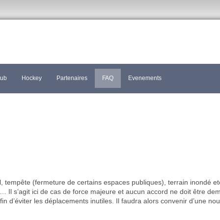
lub
Hockey
Partenaires
FAQ
Evenements
, tempête (fermeture de certains espaces publiques), terrain inondé e
Il s’agit ici de cas de force majeure et aucun accord ne doit être dem
fin d’éviter les déplacements inutiles. Il faudra alors convenir d’une nou